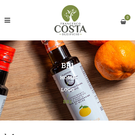
0
BR1
HOME
/
LOGO
/
BR1