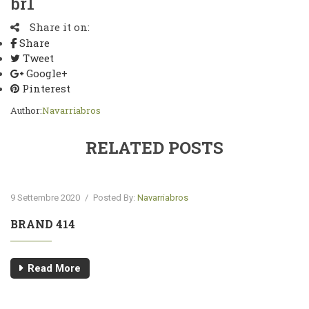
br1
Share it on:
Share
Tweet
Google+
Pinterest
Author:
Navarriabros
RELATED POSTS
9 Settembre 2020
/
Posted By:
Navarriabros
BRAND 414
Read More