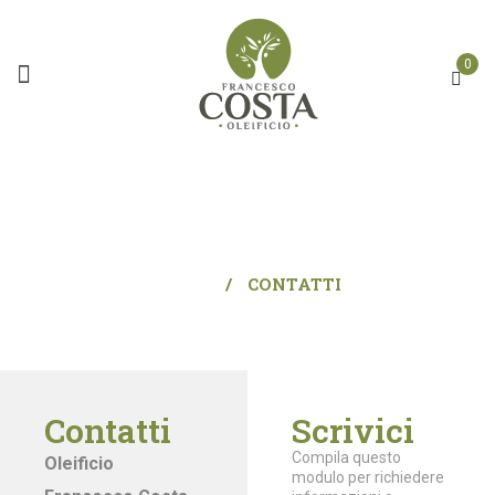
0
CONTATTI
HOME
/
CONTATTI
Contatti
Scrivici
Compila questo
Oleificio
modulo per richiedere