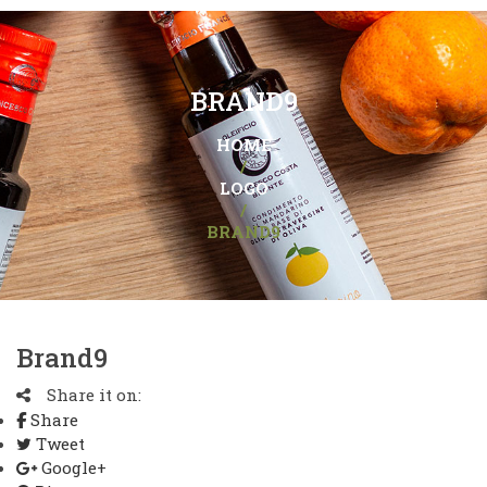
BRAND9
HOME
/
LOGO
/
BRAND9
Brand9
Share it on:
Share
Tweet
Google+