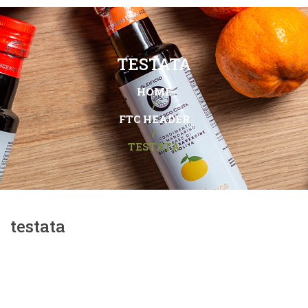
TESTATA
HOME
/
FTC HEADER
/
TESTATA
testata