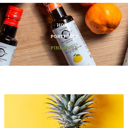
HOME
/
PORTFOLIO
/
PINEAPPLE