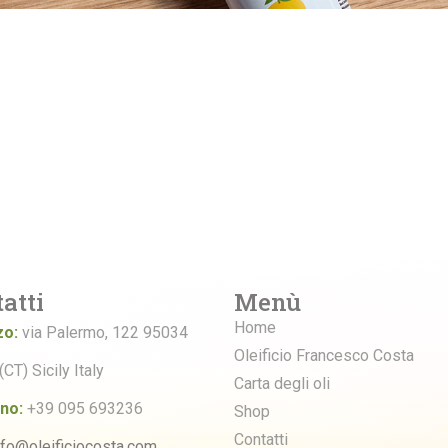
atti
Menù
Home
zo:
via Palermo, 122 95034
Oleificio Francesco Costa
(CT) Sicily Italy
Carta degli oli
no:
+39 095 693236
Shop
Contatti
nfo@oleificiocosta.com