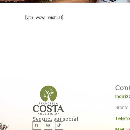
[yith_wcwl_wishlist]
Cont
Indiriz
Bronte 
Seguici sui social
Telefo
Mail:
i