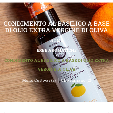
CONDIMENTO AL BASILICO A BASE
DI OLIO EXTRA VERGINE DI OLIVA
HOME
/
ERBE AROMATICHE
/
CONDIMENTO AL BASILICO A BASE DI OLIO EXTRA
VERGINE DI OLIVA
Olio Italiano (2)
Mono Cultivar (2)